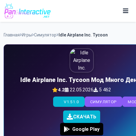
Skip
to
content
Игры
Главная
Игры
Симулятор
Idle Airplane Inc. Tycoon
Программы
Idle Airplane Inc. Tycoon Мод Много Де
22.05.2026
5 462
4.2
V1.51.0
СИМУЛЯТОР
MO
СКАЧАТЬ
Google Play