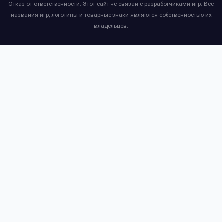
Отказ от ответственности: Этот сайт не связан с разработчиками игр. Все
названия игр, логотипы и товарные знаки являются собственностью их
владельцев.