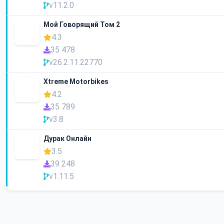
v11.2.0
Мой Говорящий Том 2
4.3
35 478
v26.2.11.22770
Xtreme Motorbikes
4.2
35 789
v3.8
Дурак Онлайн
3.5
39 248
v1.11.5