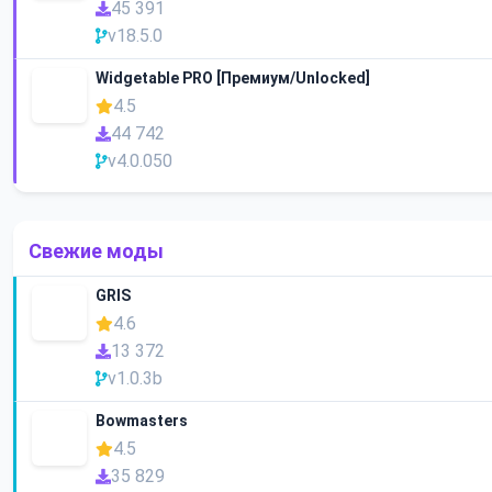
45 391
v18.5.0
Widgetable PRO [Премиум/Unlocked]
4.5
44 742
v4.0.050
Свежие моды
GRIS
4.6
13 372
v1.0.3b
Bowmasters
4.5
35 829