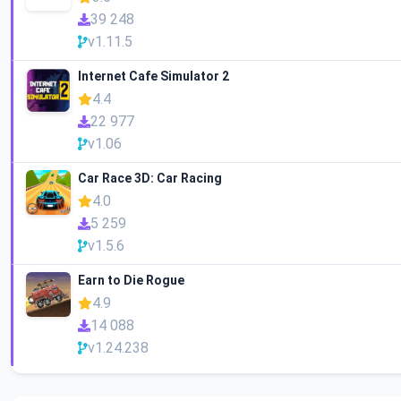
39 248
v1.11.5
Internet Cafe Simulator 2
4.4
22 977
v1.06
Car Race 3D: Car Racing
4.0
5 259
v1.5.6
Earn to Die Rogue
4.9
14 088
v1.24.238