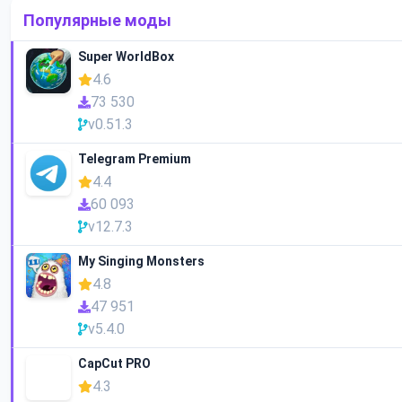
Популярные моды
Super WorldBox
4.6
73 530
v0.51.3
Telegram Premium
4.4
60 093
v12.7.3
My Singing Monsters
4.8
47 951
v5.4.0
CapCut PRO
4.3