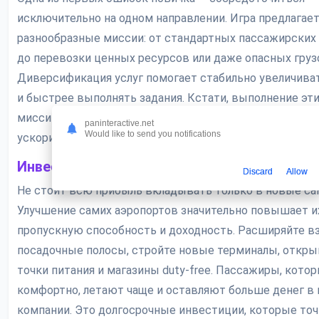
исключительно на одном направлении. Игра предлагае
разнообразные миссии: от стандартных пассажирских
до перевозки ценных ресурсов или даже опасных груз
Диверсификация услуг помогает стабильно увеличива
и быстрее выполнять задания. Кстати, выполнение эт
миссий — отличный способ получить дополнительные 
paninteractive.net
Would like to send you notifications
ускорить развитие.
Инвестиции в инфраструктуру аэропорта
Discard
Allow
Не стоит всю прибыль вкладывать только в новые са
Улучшение самих аэропортов значительно повышает и
пропускную способность и доходность. Расширяйте в
посадочные полосы, стройте новые терминалы, откры
точки питания и магазины duty-free. Пассажиры, кото
комфортно, летают чаще и оставляют больше денег в
компании. Это долгосрочные инвестиции, которые то