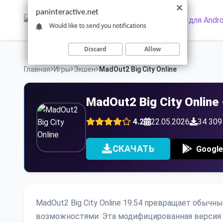
Skip
paninteractive.net
to
Would like to send you notifications
content
Discard
Allow
Главная
Игры
Экшен
MadOut2 Big City Online
MadOut2 Big City Onlin
4.2
22.05.2026
34 309
СКАЧАТЬ
Google
MadOut2 Big City Online 19.54 превращает обы
возможностями. Эта модифицированная версия д