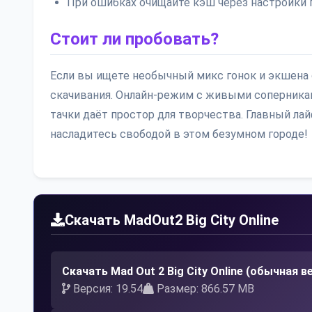
При ошибках очищайте кэш через настройки
Стоит ли пробовать?
Если вы ищете необычный микс гонок и экшена
скачивания. Онлайн-режим с живыми соперника
тачки даёт простор для творчества. Главный лай
насладитесь свободой в этом безумном городе!
Скачать MadOut2 Big City Online
Скачать Mad Out 2 Big City Online (обычная в
Версия: 19.54
Размер: 866.57 MB