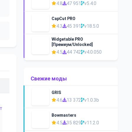
4.8
47 951
v5.4.0
CapCut PRO
4.3
45 391
v18.5.0
Widgetable PRO
[Премиум/Unlocked]
4.5
44 742
v4.0.050
Свежие моды
GRIS
4.6
13 372
v1.0.3b
Bowmasters
4.5
35 829
v11.2.0