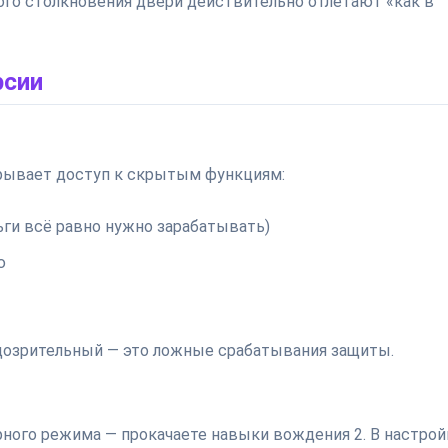
го столкновения двери действительно отлетают «как в
рсии
ткрывает доступ к скрытым функциям:
ьги всё равно нужно зарабатывать)
ю
одозрительный — это ложные срабатывания защиты.
ерного режима — прокачаете навыки вождения 2. В настрой