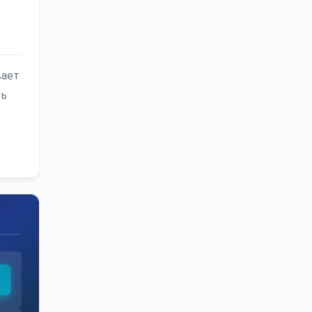
вает
ть