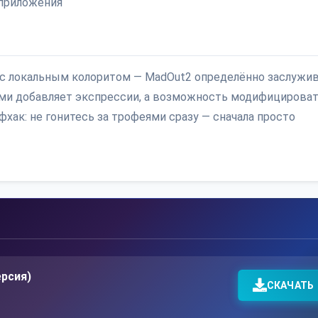
 приложения
 с локальным колоритом — MadOut2 определённо заслужи
ми добавляет экспрессии, а возможность модифицирова
фхак: не гонитесь за трофеями сразу — сначала просто
ерсия)
СКАЧАТЬ