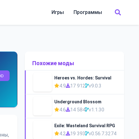
Игры
Программы
Похожие моды
OD
Heroes vs. Hordes: Survival
4.9
17 912
v9.0.3
Underground Blossom
4.6
14 584
v1.1.30
Exile: Wasteland Survival RPG
4.2
19 393
v0.56.7.3274
оны,