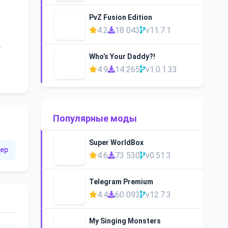
PvZ Fusion Edition
4.2
18 043
v11.7.1
—
Who’s Your Daddy?!
4.9
14 265
v1.0.1.33
Популярные моды
Super WorldBox
ер
4.6
73 530
v0.51.3
Telegram Premium
4.4
60 093
v12.7.3
My Singing Monsters