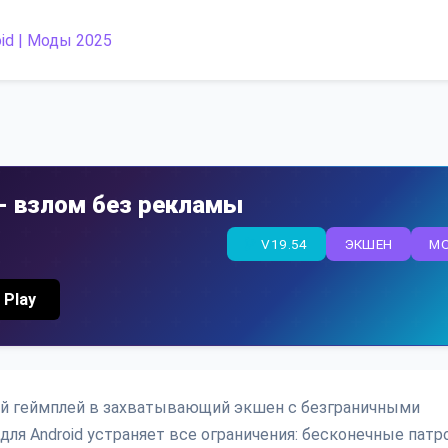
e - взлом без рекламы
V19.54
ЭКШЕН
M
 Play
чный геймплей в захватывающий экшен с безграничными
ля Android устраняет все ограничения: бесконечные патр