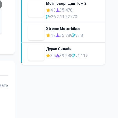
Мой Говорящий Том 2
4.3
35 478
v26.2.11.22770
Xtreme Motorbikes
4.2
35 789
v3.8
Дурак Онлайн
3.5
39 248
v1.11.5
вать