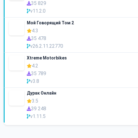
35 829
v11.2.0
Мой Говорящий Том 2
4.3
35 478
v26.2.11.22770
Xtreme Motorbikes
4.2
35 789
v3.8
Дурак Онлайн
3.5
39 248
v1.11.5