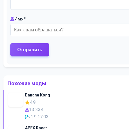
Имя
*
Похожие моды
Banana Kong
4.9
13 334
v1.9.17.03
APEX Racer