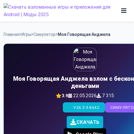
Skip
to
content
Игры
Главная
Игры
Симулятор
Моя Говорящая Анджела
Программы
Моя Говорящая Анджела взлом с беско
деньгами
22.05.2026
7 315
3.9
V26.3.9.8642
СИМУЛЯТО
СКАЧАТЬ