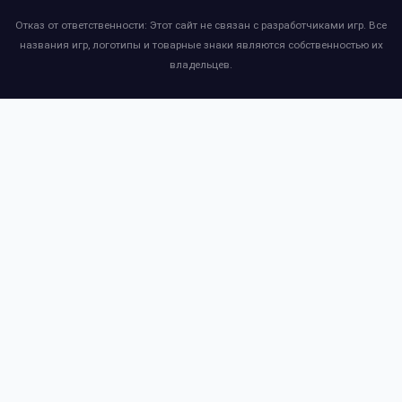
Отказ от ответственности: Этот сайт не связан с разработчиками игр. Все
названия игр, логотипы и товарные знаки являются собственностью их
владельцев.