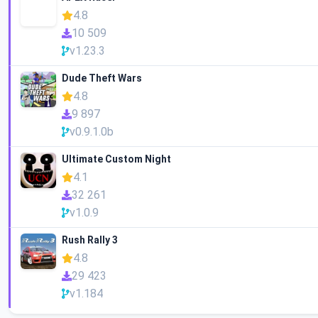
4.8
10 509
v1.23.3
Dude Theft Wars
4.8
9 897
v0.9.1.0b
Ultimate Custom Night
4.1
32 261
v1.0.9
Rush Rally 3
4.8
29 423
v1.184