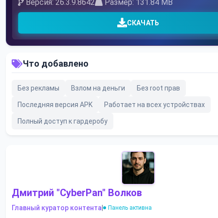
Версия: 26.3.9.8642
Размер: 131.84 MB
СКАЧАТЬ
Что добавлено
Без рекламы
Взлом на деньги
Без root прав
Последняя версия APK
Работает на всех устройствах
Полный доступ к гардеробу
Дмитрий "CyberPan" Волков
Главный куратор контента
|
Панель активна