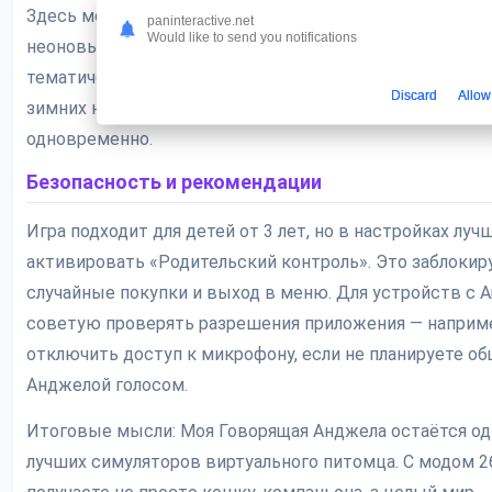
Здесь можно экспериментировать бесконечно: сочета
paninteractive.net
Would like to send you notifications
неоновые платья с классическими причёсками или соз
тематический интерьер комнаты. Лично я обожаю ко
Discard
Allow
зимних нарядов — шапки с помпонами выглядят смешн
одновременно.
Безопасность и рекомендации
Игра подходит для детей от 3 лет, но в настройках луч
активировать «Родительский контроль». Это заблокир
случайные покупки и выход в меню. Для устройств с An
советую проверять разрешения приложения — наприм
отключить доступ к микрофону, если не планируете об
Анджелой голосом.
Итоговые мысли: Моя Говорящая Анджела остаётся од
лучших симуляторов виртуального питомца. С модом 26