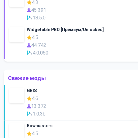
4.3
45 391
v18.5.0
Widgetable PRO [Премиум/Unlocked]
4.5
44 742
v4.0.050
Свежие моды
GRIS
4.6
13 372
v1.0.3b
Bowmasters
4.5