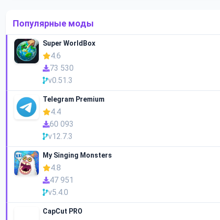
Популярные моды
Super WorldBox
4.6
73 530
v0.51.3
Telegram Premium
4.4
60 093
v12.7.3
My Singing Monsters
4.8
47 951
v5.4.0
CapCut PRO