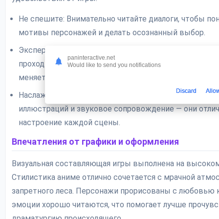
Не спешите: Внимательно читайте диалоги, чтобы по
мотивы персонажей и делать осознанный выбор.
Экспериментируйте: Благодаря особенностям мода,
paninteractive.net
проходить одну и ту же главу по-разному, чтобы увид
Would like to send you notifications
меняется сцена в зависимости от ваших решений.
Discard
Allo
Наслаждайтесь атмосферой: Обращайте внимание на
иллюстраций и звуковое сопровождение — они отли
настроение каждой сцены.
Впечатления от графики и оформления
Визуальная составляющая игры выполнена на высоком
Стилистика аниме отлично сочетается с мрачной атмо
запретного леса. Персонажи прорисованы с любовью к
эмоции хорошо читаются, что помогает лучше прочув
драматургию происходящего.