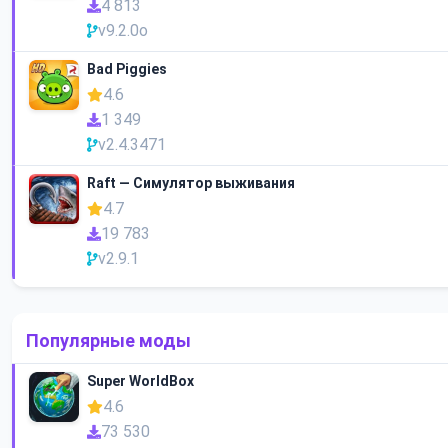
4 813
v9.2.0o
Bad Piggies
4.6
1 349
v2.4.3471
Raft — Симулятор выживания
4.7
19 783
v2.9.1
Популярные моды
Super WorldBox
4.6
73 530