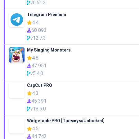
v0.51.3
Telegram Premium
4.4
60 093
v12.7.3
My Singing Monsters
4.8
47 951
v5.4.0
CapCut PRO
4.3
45 391
v18.5.0
Widgetable PRO [Премиум/Unlocked]
4.5
44 742