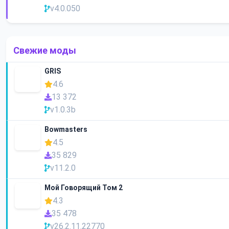
v4.0.050
Свежие моды
GRIS
4.6
13 372
v1.0.3b
Bowmasters
4.5
35 829
v11.2.0
Мой Говорящий Том 2
4.3
35 478
v26.2.11.22770