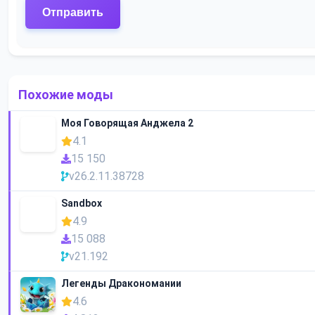
Похожие моды
Моя Говорящая Анджела 2
4.1
15 150
v26.2.11.38728
Sandbox
4.9
15 088
v21.192
Легенды Дракономании
4.6