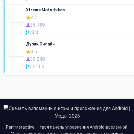
Xtreme Motorbikes
4.2
35 789
v3.8
Дурак Онлайн
3.5
39 248
v1.11.5
PanInteractive — твоя панель управления Android-вселенной.
Моды, взломанные игры, приватные серверы и премиум