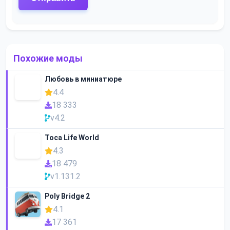
Похожие моды
Любовь в миниатюре
4.4
18 333
v4.2
Toca Life World
4.3
18 479
v1.131.2
Poly Bridge 2
4.1
17 361