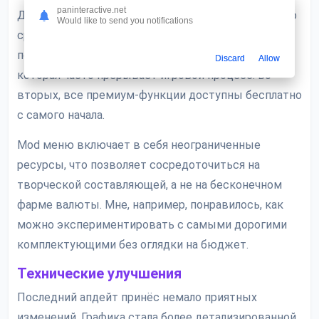
paninteractive.net
Данный чит предоставляет массу преимуществ по
Would like to send you notifications
сравнению с оригинальной игрой. Во-первых,
полностью отсутствует навязчивая реклама,
Discard
Allow
которая часто прерывает игровой процесс. Во-
вторых, все премиум-функции доступны бесплатно
с самого начала.
Mod меню включает в себя неограниченные
ресурсы, что позволяет сосредоточиться на
творческой составляющей, а не на бесконечном
фарме валюты. Мне, например, понравилось, как
можно экспериментировать с самыми дорогими
комплектующими без оглядки на бюджет.
Технические улучшения
Последний апдейт принёс немало приятных
изменений. Графика стала более детализированной,