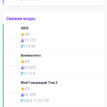
Свежие моды
GRIS
4.6
13 372
v1.0.3b
Bowmasters
4.5
35 829
v11.2.0
Мой Говорящий Том 2
4.3
35 478
v26.2.11.22770