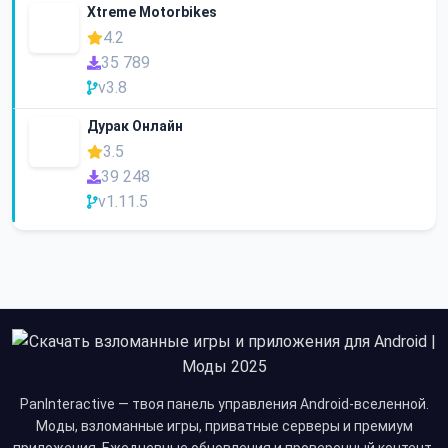
Xtreme Motorbikes
4.2
35 789
v3.8
Дурак Онлайн
3.5
39 248
v1.11.5
PanInteractive — твоя панель управления Android-вселенной.
Моды, взломанные игры, приватные серверы и премиум