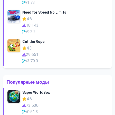
v1.73
Need for Speed No Limits
4.6
18 143
v9.2.2
Cut the Rope
4.3
29 651
v3.79.0
Популярные моды
Super WorldBox
4.6
73 530
v0.51.3