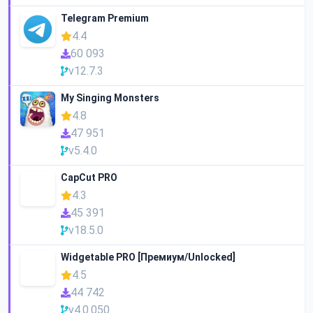
Telegram Premium
4.4
60 093
v12.7.3
My Singing Monsters
4.8
47 951
v5.4.0
CapCut PRO
4.3
45 391
v18.5.0
Widgetable PRO [Премиум/Unlocked]
4.5
44 742
v4.0.050