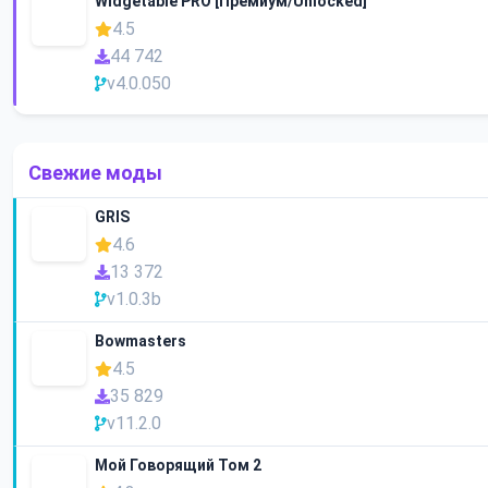
Widgetable PRO [Премиум/Unlocked]
4.5
44 742
v4.0.050
Свежие моды
GRIS
4.6
13 372
v1.0.3b
Bowmasters
4.5
35 829
v11.2.0
Мой Говорящий Том 2