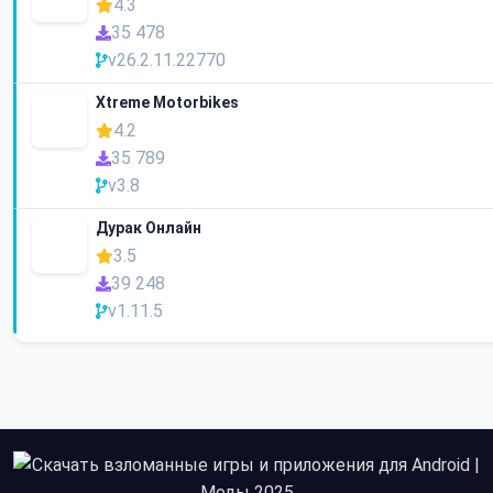
4.3
35 478
v26.2.11.22770
Xtreme Motorbikes
4.2
35 789
v3.8
Дурак Онлайн
3.5
39 248
v1.11.5