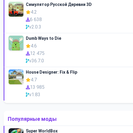
Симулятор Русской Деревни 3D
4.2
6 638
v2.0.3
Dumb Ways to Die
4.6
12 475
v36.7.0
House Designer: Fix & Flip
4.7
13 985
v1.83
Популярные моды
Super WorldBox