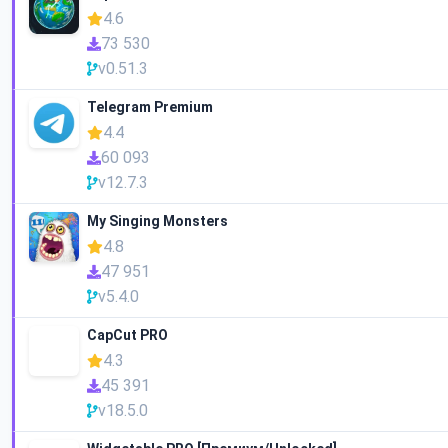
4.6
73 530
v0.51.3
Telegram Premium
4.4
60 093
v12.7.3
My Singing Monsters
4.8
47 951
v5.4.0
CapCut PRO
4.3
45 391
v18.5.0