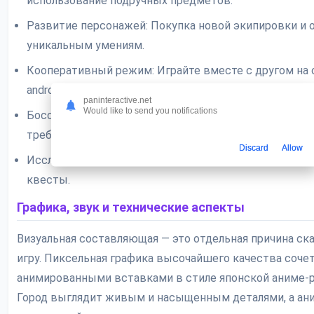
использование подручных предметов.
Развитие персонажей: Покупка новой экипировки и 
уникальным умениям.
Кооперативный режим: Играйте вместе с другом на
android-устройстве.
paninteractive.net
Would like to send you notifications
Боссы: Уникальные и запоминающиеся противники,
требующие тактики.
Discard
Allow
Исследование: Нелинейные локации, секреты и поб
квесты.
Графика, звук и технические аспекты
Визуальная составляющая — это отдельная причина ска
игру. Пиксельная графика высочайшего качества сочет
анимированными вставками в стиле японской аниме-р
Город выглядит живым и насыщенным деталями, а ан