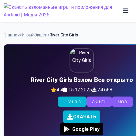
Skip
to
content
Игры
Главная
Игры
Экшен
River City Girls
Программы
River City Girls Взлом Все открыто
15.12.2025
24 668
4.4
V1.0.3
ЭКШЕН
MOD
СКАЧАТЬ
Google Play