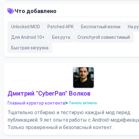
Что добавлено
Unlocked MOD
Patched APK
Бесплатный взлом
На р
Для Android 10+
Без рута
Crunchyroll совместимый
Быстрая загрузка
Дмитрий "CyberPan" Волков
Главный куратор контента
|
Панель активна
Тщательно отбираю и тестирую каждый мод перед
публикацией. 9 лет опыта работы с Android-модификац
Только проверенный и безопасный контент.