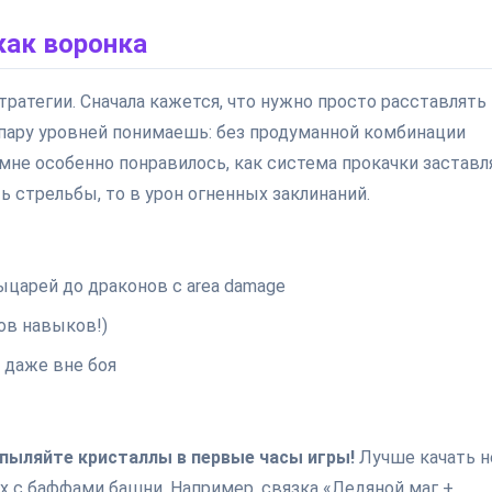
как воронка
тратегии. Сначала кажется, что нужно просто расставлять
з пару уровней понимаешь: без продуманной комбинации
 мне особенно понравилось, как система прокачки заставл
 стрельбы, то в урон огненных заклинаний.
ыцарей до драконов с area damage
ов навыков!)
 даже вне боя
спыляйте кристаллы в первые часы игры!
Лучше качать н
х с баффами башни. Например, связка «Ледяной маг +