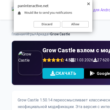
Skip
paninteractive.net
to
Would like to send you notifications
content
Discard
Allow
Главная
Игры
Аркада
Grow Castle
Grow Castle взлом с м
4.5
21.03.2026
27 620
СКАЧАТЬ
Google
Grow Castle 1.50.14 переосмысливает классичес
неофициальной модификации. Эта версия с инт