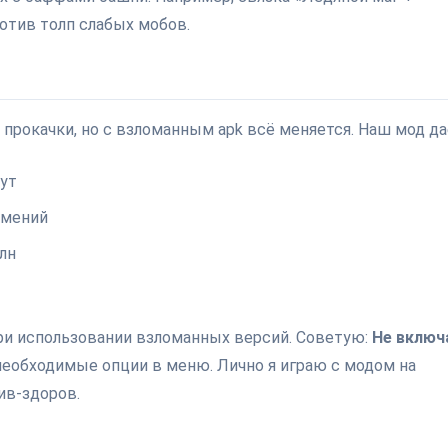
отив толп слабых мобов.
прокачки, но с взломанным apk всё меняется. Наш мод да
ут
умений
лн
ри использовании взломанных версий. Советую:
Не включ
необходимые опции в меню. Лично я играю с модом на
ив-здоров.