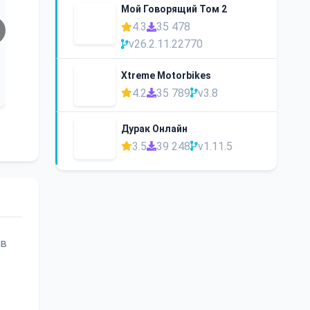
Мой Говорящий Том 2
4.3
35 478
v26.2.11.22770
Xtreme Motorbikes
4.2
35 789
v3.8
Дурак Онлайн
3.5
39 248
v1.11.5
ив