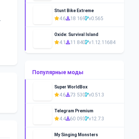
Stunt Bike Extreme
4.6
18 169
v0.565
—
Oxide: Survival Island
4.1
11 840
v1.12.11684
Популярные моды
Super WorldBox
4.6
73 530
v0.51.3
Telegram Premium
4.4
60 093
v12.7.3
My Singing Monsters