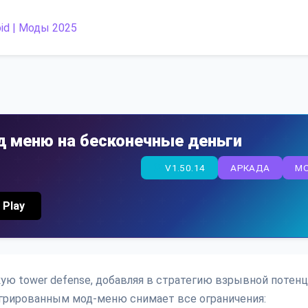
од меню на бесконечные деньги
V1.50.14
АРКАДА
M
 Play
кую tower defense, добавляя в стратегию взрывной потен
егрированным мод-меню снимает все ограничения: