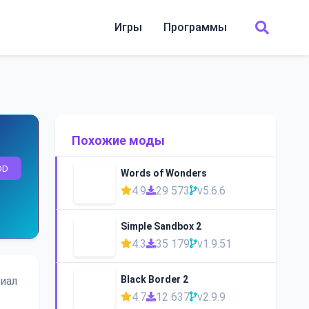
Игры
Программы
Похожие моды
OD
Words of Wonders
4.9
29 573
v5.6.6
Simple Sandbox 2
4.3
35 179
v1.9.51
Black Border 2
циал
4.7
12 637
v2.9.9