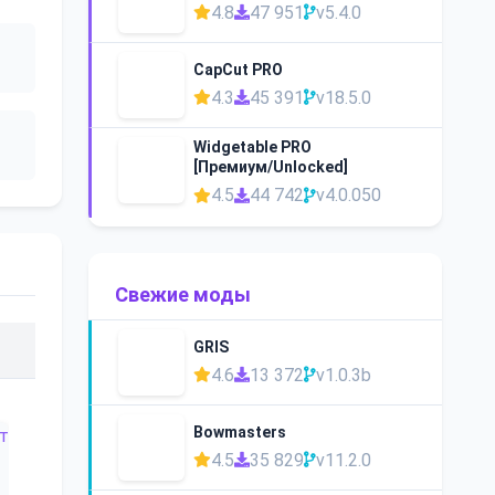
4.8
47 951
v5.4.0
CapCut PRO
4.3
45 391
v18.5.0
Widgetable PRO
[Премиум/Unlocked]
4.5
44 742
v4.0.050
Свежие моды
GRIS
4.6
13 372
v1.0.3b
Bowmasters
4.5
35 829
v11.2.0