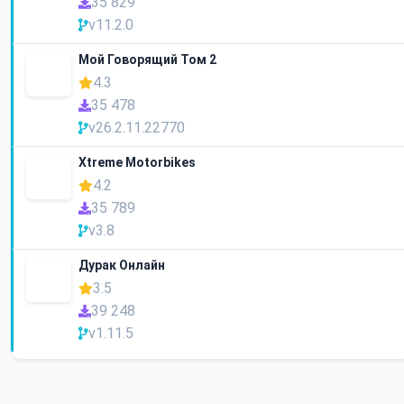
35 829
v11.2.0
Мой Говорящий Том 2
4.3
35 478
v26.2.11.22770
Xtreme Motorbikes
4.2
35 789
v3.8
Дурак Онлайн
3.5
39 248
v1.11.5