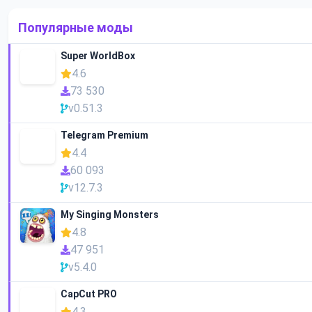
Популярные моды
Super WorldBox
4.6
73 530
v0.51.3
Telegram Premium
4.4
60 093
v12.7.3
My Singing Monsters
4.8
47 951
v5.4.0
CapCut PRO
4.3