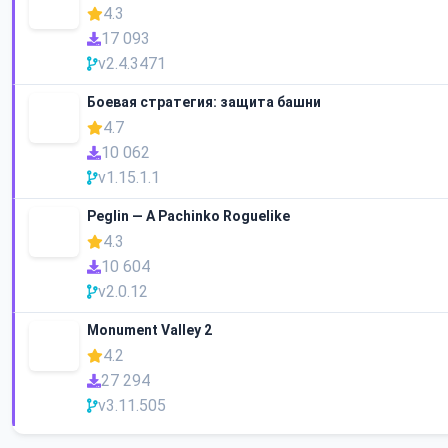
4.3
17 093
v2.4.3471
Боевая стратегия: защита башни
4.7
10 062
v1.15.1.1
Peglin — A Pachinko Roguelike
4.3
10 604
v2.0.12
Monument Valley 2
4.2
27 294
v3.11.505