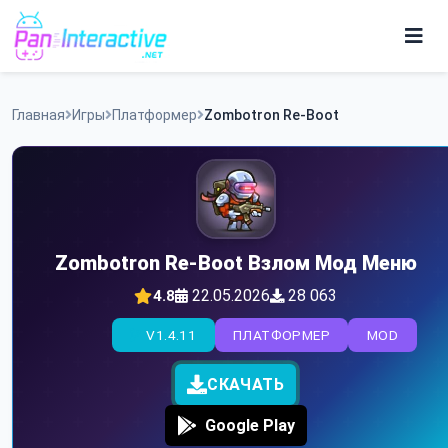
Skip
to
content
Игры
Главная
Игры
Платформер
Zombotron Re-Boot
Программы
Zombotron Re-Boot Взлом Мод Меню
22.05.2026
28 063
4.8
V1.4.11
ПЛАТФОРМЕР
MOD
СКАЧАТЬ
Google Play