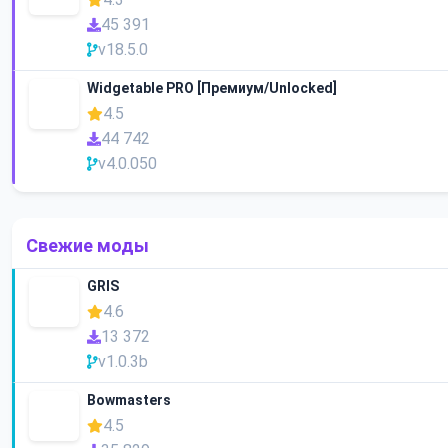
45 391
v18.5.0
Widgetable PRO [Премиум/Unlocked]
4.5
44 742
v4.0.050
Свежие моды
GRIS
4.6
13 372
v1.0.3b
Bowmasters
4.5