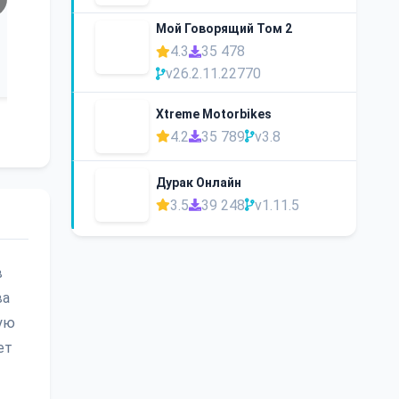
Мой Говорящий Том 2
4.3
35 478
v26.2.11.22770
Xtreme Motorbikes
4.2
35 789
v3.8
Дурак Онлайн
3.5
39 248
v1.11.5
в
ва
рую
ет