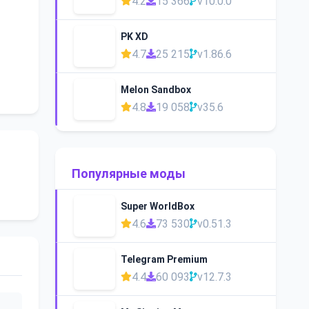
4.2
15 366
v10.0.0
PK XD
4.7
25 215
v1.86.6
Melon Sandbox
4.8
19 058
v35.6
Популярные моды
Super WorldBox
4.6
73 530
v0.51.3
Telegram Premium
4.4
60 093
v12.7.3