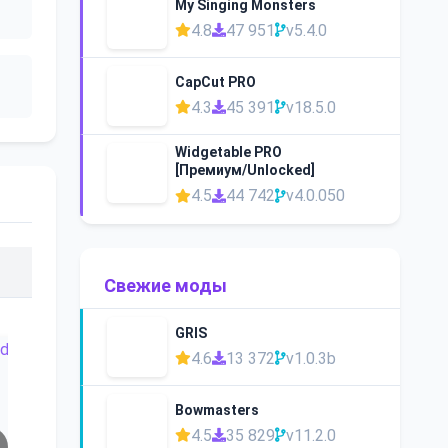
My Singing Monsters
4.8
47 951
v5.4.0
CapCut PRO
4.3
45 391
v18.5.0
Widgetable PRO
[Премиум/Unlocked]
4.5
44 742
v4.0.050
Свежие моды
GRIS
4.6
13 372
v1.0.3b
Bowmasters
4.5
35 829
v11.2.0