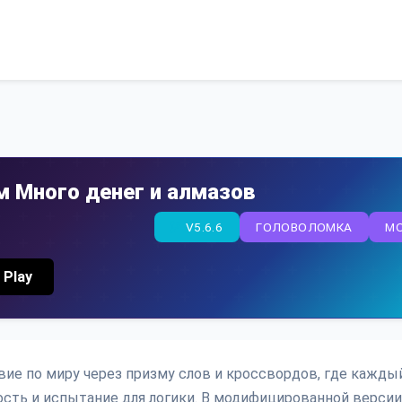
м Много денег и алмазов
V5.6.6
ГОЛОВОЛОМКА
M
 Play
вие по миру через призму слов и кроссвордов, где кажды
сть и испытание для логики. В модифицированной версии