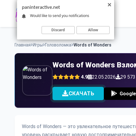
Skip
paninteractive.net
to
Would like to send you notifications
content
Discard
Allow
Главная
Игры
Головоломка
Words of Wonders
Words of Wonders Взло
4.9
22.05.2026
29 573
СКАЧАТЬ
Google
Words of Wonders — это увлекательное путешест
уровень раскрывает новую достопримечательно