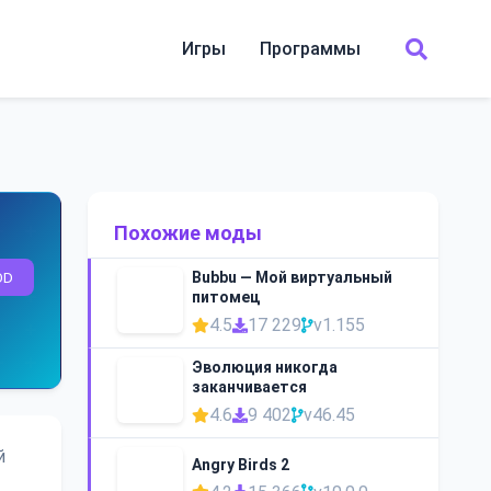
Игры
Программы
Похожие моды
OD
Bubbu — Мой виртуальный
питомец
4.5
17 229
v1.155
Эволюция никогда
заканчивается
4.6
9 402
v46.45
й
Angry Birds 2