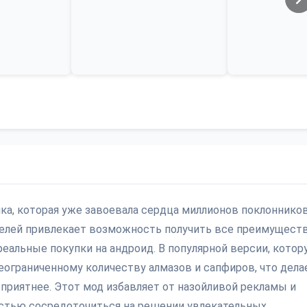
мка, которая уже завоевала сердца миллионов поклоннико
ателей привлекает возможность получить все преимущест
еальные покупки на андроид. В популярной версии, кото
еограниченному количеству алмазов и сапфиров, что дела
приятнее. Этот мод избавляет от назойливой рекламы и
остью сосредоточиться на решении увлекательных