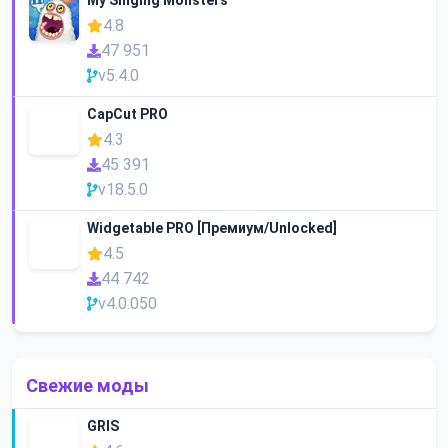
My Singing Monsters
4.8
47 951
v5.4.0
CapCut PRO
4.3
45 391
v18.5.0
Widgetable PRO [Премиум/Unlocked]
4.5
44 742
v4.0.050
Свежие моды
GRIS