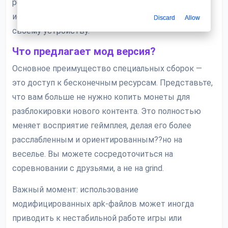
ресурсам. Кстати, важно выбирать проверенные
источники для таких файлов, чтобы не навредить
Discard
Allow
своему устройству.
Что предлагает мод версия?
Основное преимущество специальных сборок —
это доступ к бесконечным ресурсам. Представьте,
что вам больше не нужно копить монеты для
разблокировки нового контента. Это полностью
меняет восприятие геймплея, делая его более
расслабленным и ориентированным??но на
веселье. Вы можете сосредоточиться на
соревновании с друзьями, а не на grind.
Важный момент: использование
модифицированных apk-файлов может иногда
приводить к нестабильной работе игры или