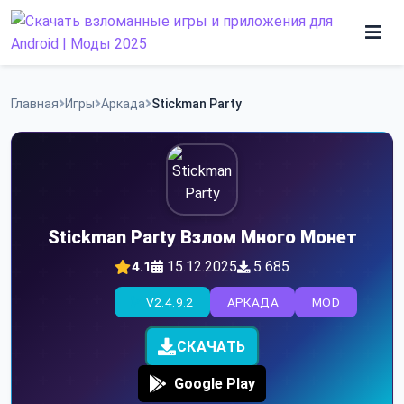
Skip
to
content
Игры
Главная
Игры
Аркада
Stickman Party
Программы
Stickman Party Взлом Много Монет
15.12.2025
5 685
4.1
V2.4.9.2
АРКАДА
MOD
СКАЧАТЬ
Google Play