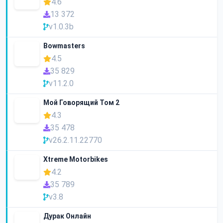
4.6
13 372
v1.0.3b
Bowmasters
4.5
35 829
v11.2.0
Мой Говорящий Том 2
4.3
35 478
v26.2.11.22770
Xtreme Motorbikes
4.2
35 789
v3.8
Дурак Онлайн