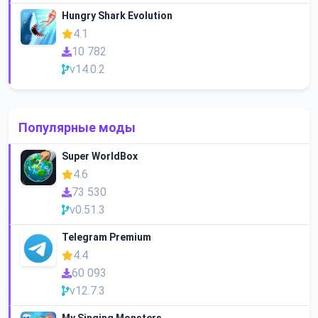
Hungry Shark Evolution
4.1
10 782
v14.0.2
Популярные моды
Super WorldBox
4.6
73 530
v0.51.3
Telegram Premium
4.4
60 093
v12.7.3