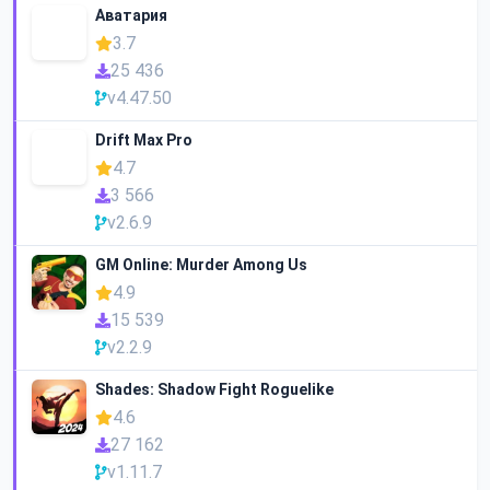
Аватария
3.7
25 436
v4.47.50
Drift Max Pro
4.7
3 566
v2.6.9
GM Online: Murder Among Us
4.9
15 539
v2.2.9
Shades: Shadow Fight Roguelike
4.6
27 162
v1.11.7