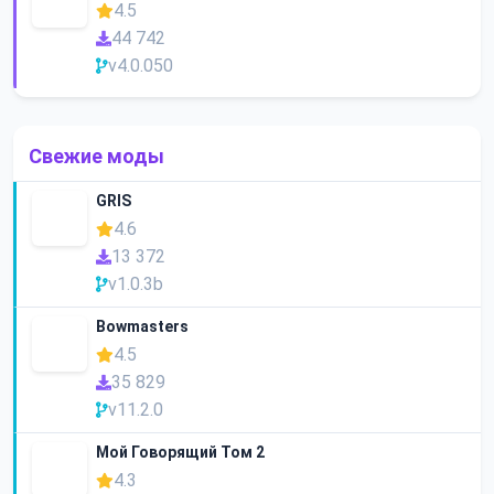
4.5
44 742
v4.0.050
Свежие моды
GRIS
4.6
13 372
v1.0.3b
Bowmasters
4.5
35 829
v11.2.0
Мой Говорящий Том 2
4.3