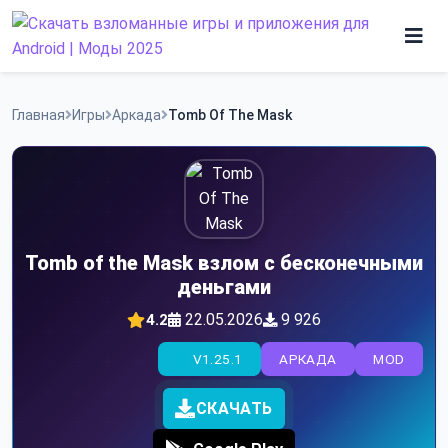
Skip
to
content
Игры
Главная
Игры
Аркада
Tomb Of The Mask
Программы
Tomb of the Mask взлом с бесконечными
деньгами
22.05.2026
9 926
4.2
V1.25.1
АРКАДА
MOD
СКАЧАТЬ