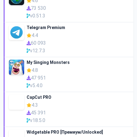
4.6
73 530
v0.51.3
Telegram Premium
4.4
60 093
v12.7.3
My Singing Monsters
4.8
47 951
v5.4.0
CapCut PRO
4.3
45 391
v18.5.0
Widgetable PRO [Премиум/Unlocked]