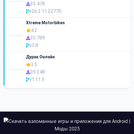
35 478
v26.2.11.22770
Xtreme Motorbikes
4.2
35 789
v3.8
Дурак Онлайн
3.5
39 248
v1.11.5