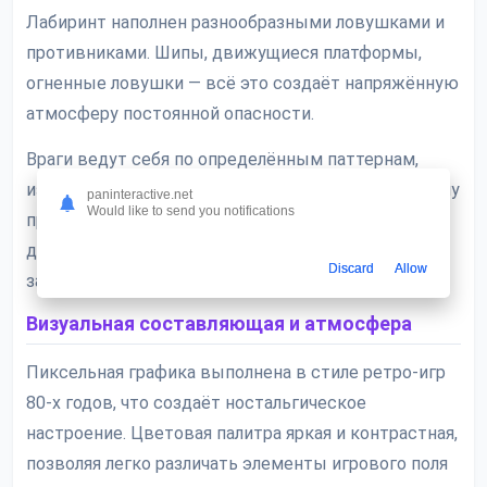
Лабиринт наполнен разнообразными ловушками и
противниками. Шипы, движущиеся платформы,
огненные ловушки — всё это создаёт напряжённую
атмосферу постоянной опасности.
Враги ведут себя по определённым паттернам,
изучение которых становится ключом к успешному
paninteractive.net
Would like to send you notifications
прохождению. Некоторые монстры реагируют на
движения игрока, другие следуют заранее
Discard
Allow
заданным маршрутам.
Визуальная составляющая и атмосфера
Пиксельная графика выполнена в стиле ретро-игр
80-х годов, что создаёт ностальгическое
настроение. Цветовая палитра яркая и контрастная,
позволяя легко различать элементы игрового поля