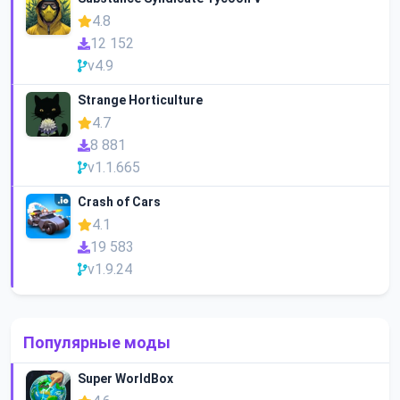
4.8
12 152
v4.9
Strange Horticulture
4.7
8 881
v1.1.665
Crash of Cars
4.1
19 583
v1.9.24
Популярные моды
Super WorldBox