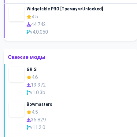
Widgetable PRO [Премиум/Unlocked]
4.5
44 742
v4.0.050
Свежие моды
GRIS
4.6
13 372
v1.0.3b
Bowmasters
4.5
35 829
v11.2.0