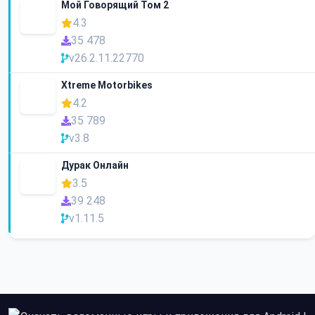
Мой Говорящий Том 2
4.3
35 478
v26.2.11.22770
Xtreme Motorbikes
4.2
35 789
v3.8
Дурак Онлайн
3.5
39 248
v1.11.5