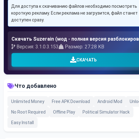
Для доступа к скачиванию файлов необходимо посмотреть
короткую рекламу. Если реклама не загрузится, файл станет
доступен сразу.
Скачать Suzerain (мод - полная версия разблокиров
Версия: 3.1.0.3.153
Размер: 27.28 KB
СКАЧАТЬ
Что добавлено
Unlimited Money
Free APK Download
Android Mod
Unlo
No Root Required
Offline Play
Political Simulator Hack
Easy Install