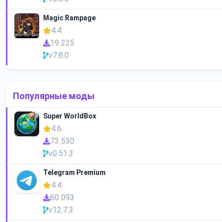
Magic Rampage
4.4
19 225
v7.8.0
Популярные моды
Super WorldBox
4.6
73 530
v0.51.3
Telegram Premium
4.4
60 093
v12.7.3