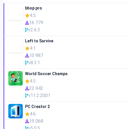
bhop pro
4.5
16 779
v2.6.3
Left to Survive
4.1
10 987
v8.3.1
World Soccer Champs
4.5
22 942
v11.2.2001
PC Creator 2
4.6
19 068
v5.0.5