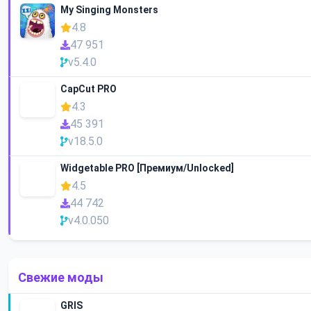
My Singing Monsters
4.8
47 951
v5.4.0
CapCut PRO
4.3
45 391
v18.5.0
Widgetable PRO [Премиум/Unlocked]
4.5
44 742
v4.0.050
Свежие моды
GRIS