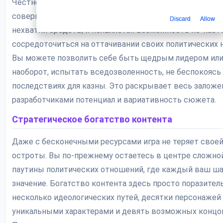
Честно говоря, играть в Suzerain с активным модом — 
совершенно иной опыт. Исчезает постоянный стресс 
Discard
Allow
нехватки средств, и появляется возможность по-нас
сосредоточиться на оттачивании своих политических 
Вы можете позволить себе быть щедрым лидером или
наоборот, испытать вседозволенность, не беспокоясь
последствиях для казны. Это раскрывает весь залож
разработчиками потенциал и вариативность сюжета.
Стратегическое богатство контента
Даже с бесконечными ресурсами игра не теряет свое
остроты. Вы по-прежнему остаетесь в центре сложно
паутины политических отношений, где каждый ваш ша
значение. Богатство контента здесь просто поразител
несколько идеологических путей, десятки персонажей
уникальными характерами и девять возможных концо