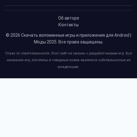
Об авторе
Контакты
© 2026
Скачать взломанные игры и приложения для Android |
Моды 2025
. Все права защищены.
Отказ от ответственности: Этот сайт не связан с разработчиками игр. Все
названия игр, логотипы и товарные знаки являются собственностью их
владельцев.