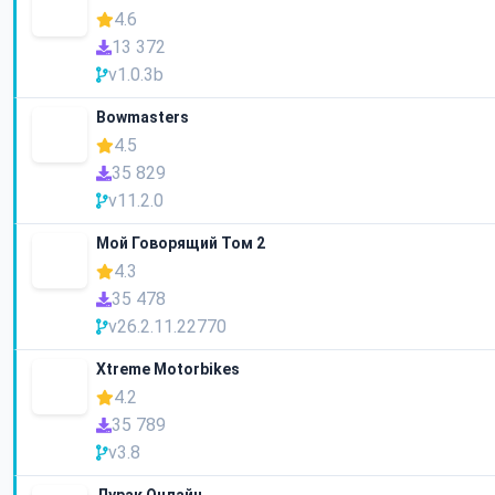
4.6
13 372
v1.0.3b
Bowmasters
4.5
35 829
v11.2.0
Мой Говорящий Том 2
4.3
35 478
v26.2.11.22770
Xtreme Motorbikes
4.2
35 789
v3.8