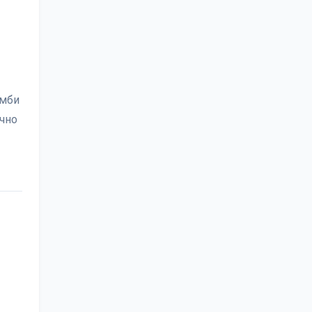
омби
чно