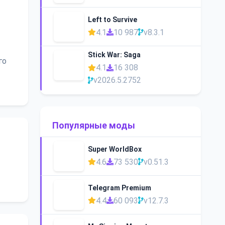
Left to Survive
4.1
10 987
v8.3.1
Stick War: Saga
го
4.1
16 308
v2026.5.2752
Популярные моды
Super WorldBox
4.6
73 530
v0.51.3
Telegram Premium
4.4
60 093
v12.7.3