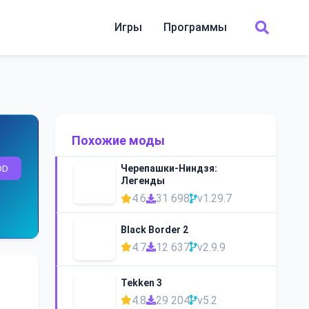
Игры
Программы
Похожие моды
OD
Черепашки-Ниндзя:
Легенды
4.6
31 698
v1.29.7
Black Border 2
4.7
12 637
v2.9.9
Tekken 3
4.8
29 204
v5.2