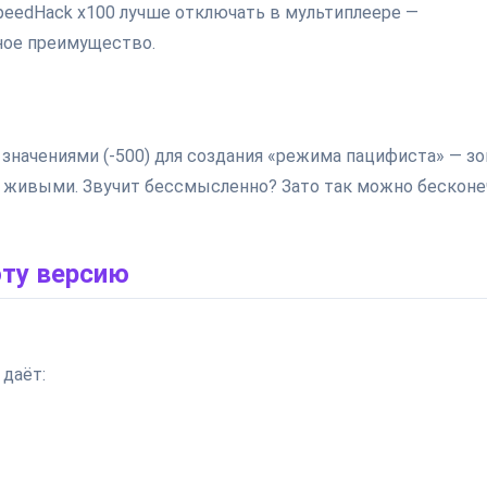
SpeedHack x100 лучше отключать в мультиплеере —
ное преимущество.
значениями (-500) для создания «режима пацифиста» — з
ся живыми. Звучит бессмысленно? Зато так можно бесконе
эту версию
 даёт: