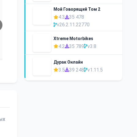
Мой Говорящий Том 2
4.3
35 478
v26.2.11.22770
Xtreme Motorbikes
4.2
35 789
v3.8
Дурак Онлайн
3.5
39 248
v1.11.5
вых