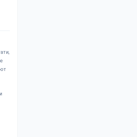
ати,
ые
ают
и