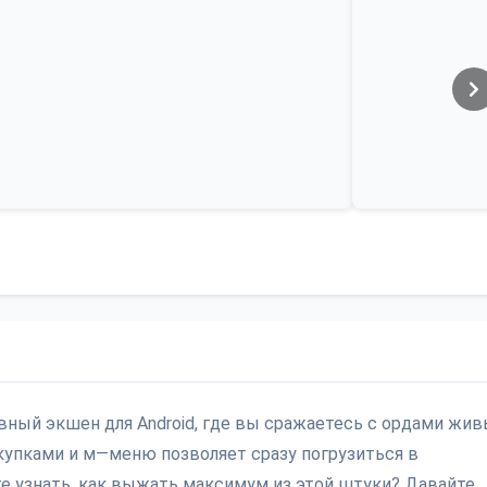
вный экшен для Android, где вы сражаетесь с ордами жи
купками и м—меню позволяет сразу погрузиться в
те узнать, как выжать максимум из этой штуки? Давайте