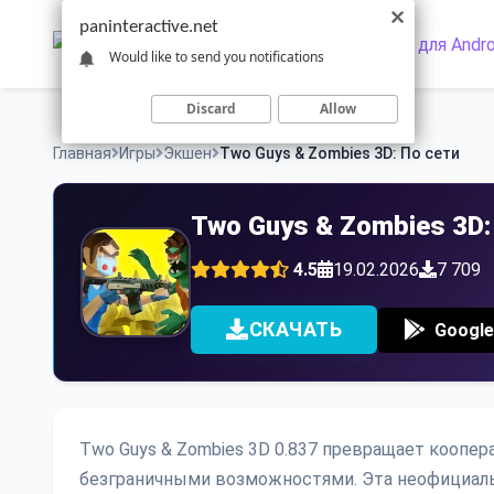
Skip
paninteractive.net
to
Would like to send you notifications
content
Discard
Allow
Главная
Игры
Экшен
Two Guys & Zombies 3D: По сети
Two Guys & Zombies 3D:
4.5
19.02.2026
7 709
СКАЧАТЬ
Google
Two Guys & Zombies 3D 0.837 превращает коопе
безграничными возможностями. Эта неофициал