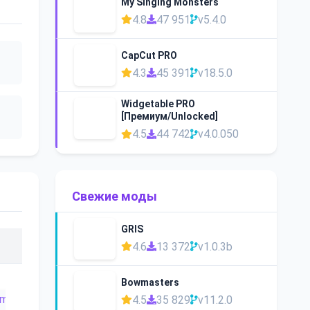
My Singing Monsters
4.8
47 951
v5.4.0
CapCut PRO
4.3
45 391
v18.5.0
Widgetable PRO
[Премиум/Unlocked]
4.5
44 742
v4.0.050
Свежие моды
GRIS
4.6
13 372
v1.0.3b
Bowmasters
4.5
35 829
v11.2.0