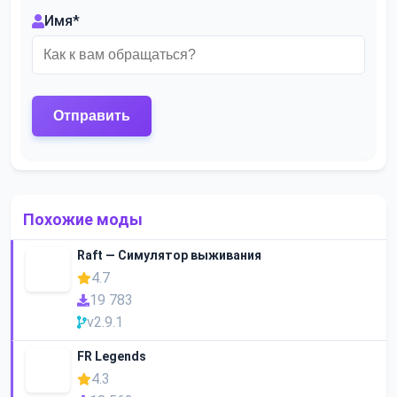
Имя
*
Похожие моды
Raft — Симулятор выживания
4.7
19 783
v2.9.1
FR Legends
4.3