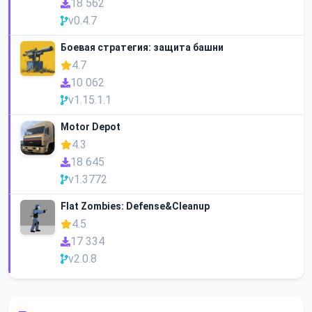
18 562
v0.4.7
Боевая стратегия: защита башни
4.7
10 062
v1.15.1.1
Motor Depot
4.3
18 645
v1.3772
Flat Zombies: Defense&Cleanup
4.5
17 334
v2.0.8