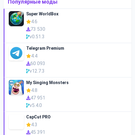
Популярные моды
Super WorldBox
4.6
73 530
v0.51.3
Telegram Premium
4.4
60 093
v12.7.3
My Singing Monsters
4.8
47 951
v5.4.0
CapCut PRO
4.3
45 391