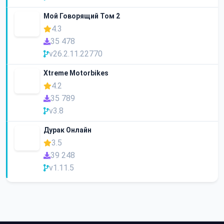
Мой Говорящий Том 2
4.3
35 478
v26.2.11.22770
Xtreme Motorbikes
4.2
35 789
v3.8
Дурак Онлайн
3.5
39 248
v1.11.5