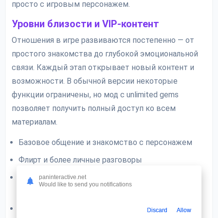
просто с игровым персонажем.
Уровни близости и VIP-контент
Отношения в игре развиваются постепенно — от
простого знакомства до глубокой эмоциональной
связи. Каждый этап открывает новый контент и
возможности. В обычной версии некоторые
функции ограничены, но мод с unlimited gems
позволяет получить полный доступ ко всем
материалам.
Базовое общение и знакомство с персонажем
Флирт и более личные разговоры
Обмен фотографиями и голосовыми
paninteractive.net
Would like to send you notifications
сообщениями
Виртуальные свидания и интимные моменты
Discard
Allow