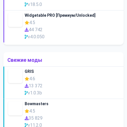
v18.5.0
Widgetable PRO [Премиум/Unlocked]
4.5
44 742
v4.0.050
Свежие моды
GRIS
4.6
13 372
v1.0.3b
Bowmasters
4.5
35 829
v11.2.0