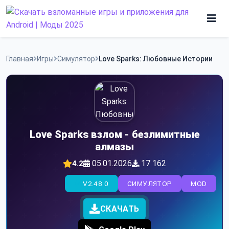
Skip
to
content
Игры
Главная
Игры
Симулятор
Love Sparks: Любовные Истории
Программы
Love Sparks взлом - безлимитные
алмазы
05.01.2026
17 162
4.2
V2.48.0
СИМУЛЯТОР
MOD
СКАЧАТЬ