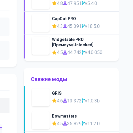
4.8
47 951
v5.4.0
CapCut PRO
4.3
45 391
v18.5.0
Widgetable PRO
[Премиум/Unlocked]
4.5
44 742
v4.0.050
Свежие моды
GRIS
4.6
13 372
v1.0.3b
Bowmasters
4.5
35 829
v11.2.0