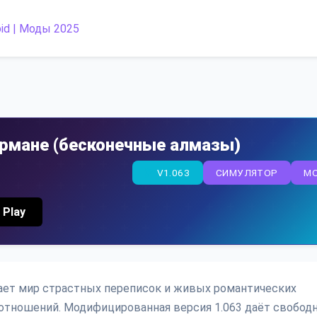
армане (бесконечные алмазы)
V1.063
СИМУЛЯТОР
M
 Play
вает мир страстных переписок и живых романтических
 отношений. Модифицированная версия 1.063 даёт свобод