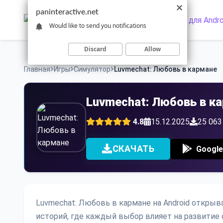
Skip
paninteractive.net
to
Would like to send you notifications
content
Discard
Allow
Главная
Игры
Симулятор
Luvmechat: Любовь в кармане
Luvmechat: Любовь в к
4.8
15.12.2025
25 063
СКАЧАТЬ
Google
Luvmechat: Любовь в кармане на Android откры
историй, где каждый выбор влияет на развитие