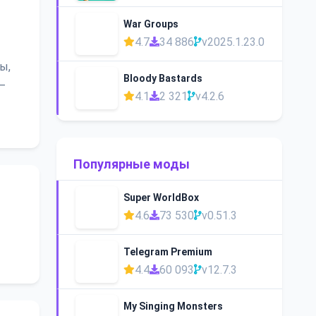
War Groups
4.7
34 886
v2025.1.23.0
ы,
Bloody Bastards
—
4.1
2 321
v4.2.6
Популярные моды
Super WorldBox
4.6
73 530
v0.51.3
Telegram Premium
4.4
60 093
v12.7.3
My Singing Monsters