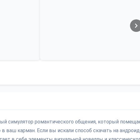
ьный симулятор романтического общения, который помеща
 в ваш карман. Если вы искали способ скачать на андроид
тает в себе элементы визуальной новеллы и классическо