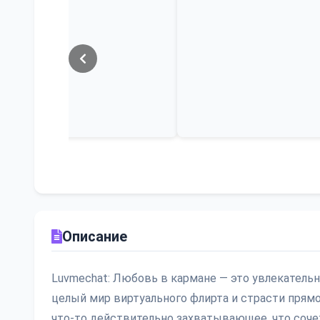
Описание
Luvmechat: Любовь в кармане — это увлекател
целый мир виртуального флирта и страсти прямо
что-то действительно захватывающее, что соче