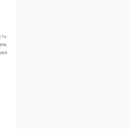
сть
ли,
ажа