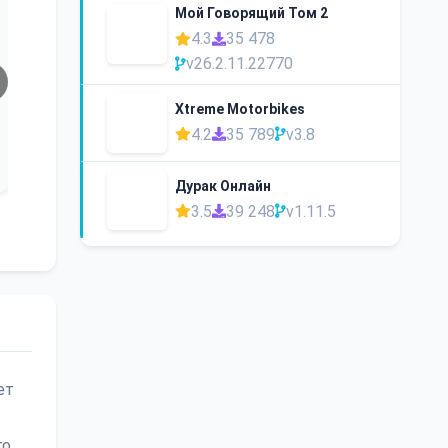
Мой Говорящий Том 2
4.3
35 478
v26.2.11.22770
Xtreme Motorbikes
4.2
35 789
v3.8
Дурак Онлайн
3.5
39 248
v1.11.5
ет
го