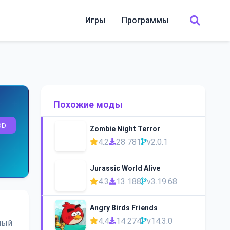
Игры
Программы
Похожие моды
OD
Zombie Night Terror
4.2
28 781
v2.0.1
Jurassic World Alive
4.3
13 188
v3.19.68
Angry Birds Friends
4.4
14 274
v14.3.0
ный