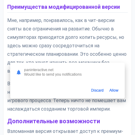
Преимущества модифицированной версии
Мне, например, понравилось, как в чит-версии
сняты все ограничения на развитие. Обычно в
симуляторах приходится долго копить ресурсы, но
здесь можно сразу сосредоточиться на
стратегическом планировании. Это особенно ценно
для тех, кто хочет изучить все механики без
paninteractive.net
временных ограничений.
Would like to send you notifications
Важная особенность: Мод полностью убирает
Discard
Allow
назойливую рекламу, которая могла отвлекать от
игрового процесса. Теперь ничто не помешает вам
наслаждаться созданием торговой империи.
Дополнительные возможности
Взломанная версия открывает доступ к премиум-