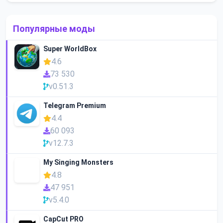
Популярные моды
Super WorldBox
4.6
73 530
v0.51.3
Telegram Premium
4.4
60 093
v12.7.3
My Singing Monsters
4.8
47 951
v5.4.0
CapCut PRO