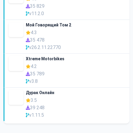
35 829
v11.2.0
Мой Говорящий Том 2
4.3
35 478
v26.2.11.22770
Xtreme Motorbikes
4.2
35 789
v3.8
Дурак Онлайн
3.5
39 248
v1.11.5