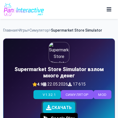
Skip
to
content
Игры
Главная
Игры
Симулятор
Supermarket Store Simulator
Программы
Supermarket Store Simulator взлом
много денег
22.05.2026
17 615
4.9
V1.32.1
СИМУЛЯТОР
MOD
СКАЧАТЬ