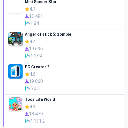
Mini Soccer Star
4.7
13 491
v1.84
Anger of stick 5: zombie
4.4
19 696
v1.1.94
PC Creator 2
4.6
19 068
v5.0.5
Toca Life World
4.3
18 479
v1.131.2