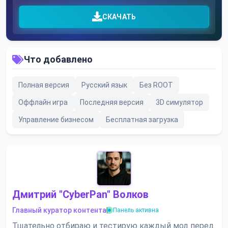
СКАЧАТЬ
Что добавлено
Полная версия
Русский язык
Без ROOT
Оффлайн игра
Последняя версия
3D симулятор
Управление бизнесом
Бесплатная загрузка
Дмитрий "CyberPan" Волков
Главный куратор контента
|
Панель активна
Тщательно отбираю и тестирую каждый мод перед