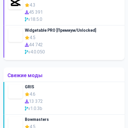
4.3
45 391
v18.5.0
Widgetable PRO [Премиум/Unlocked]
4.5
44 742
v4.0.050
Свежие моды
GRIS
4.6
13 372
v1.0.3b
Bowmasters
4.5