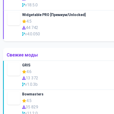
v18.5.0
Widgetable PRO [Премиум/Unlocked]
4.5
44 742
v4.0.050
Свежие моды
GRIS
4.6
13 372
v1.0.3b
Bowmasters
4.5
35 829
v11.2.0