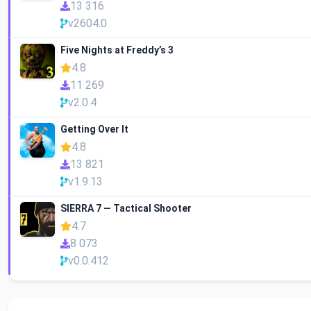
13 316
v2604.0
Five Nights at Freddy’s 3
4.8
11 269
v2.0.4
Getting Over It
4.8
13 821
v1.9.13
SIERRA 7 — Tactical Shooter
4.7
8 073
v0.0.412