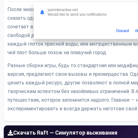
После многих часов, проведенных в попытках обуздать
paninteractive.net
Would like to send you notifications
сказать одно — этот симулятор предлагает уникальный
сочетает в себе напряженный геймплей на выживание
Discard
A
свободой действий. Вам решать, будете ли вы аскето
каждый глоток пресной воды, или могущественным вл
чей плот больше похож на плавучий город.
Разные сборки игры, будь то стандартная или модифи
версия, предлагают свои вызовы и преимущества. Од
ценить каждый ресурс, другие позволяют в полной ме
творческим аспектом без назойливых ограничений. В л
путешествие, которое запомнится надолго. Главное — 
экспериментировать и всегда держать наготове свой
Скачать Raft — Симулятор выживания