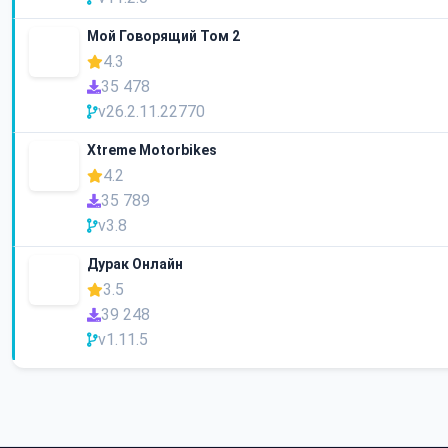
Мой Говорящий Том 2
4.3
35 478
v26.2.11.22770
Xtreme Motorbikes
4.2
35 789
v3.8
Дурак Онлайн
3.5
39 248
v1.11.5