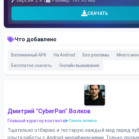
Версия: 2.9.1
Размер: 197.95 MB
СКАЧАТЬ
Что добавлено
Взломанный APK
На Android
Без рекламы
Много мон
Бесплатно скачать
Онлайн выживание
Дмитрий "CyberPan" Волков
Главный куратор контента
|
Панель активна
Тщательно отбираю и тестирую каждый мод перед пуб
опыта работы с Android-модификациями. Только пров