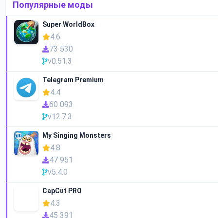
Популярные моды
Super WorldBox
4.6
73 530
v0.51.3
Telegram Premium
4.4
60 093
v12.7.3
My Singing Monsters
4.8
47 951
v5.4.0
CapCut PRO
4.3
45 391