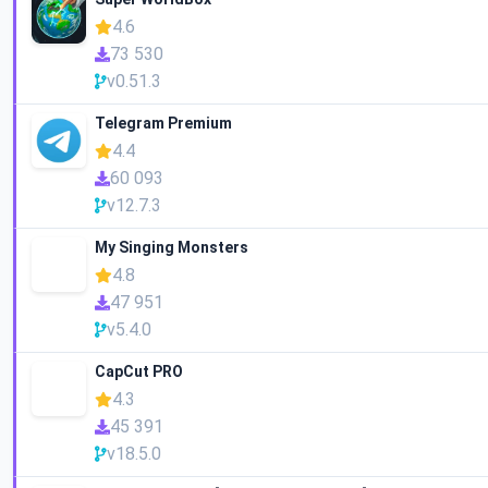
4.6
73 530
v0.51.3
Telegram Premium
4.4
60 093
v12.7.3
My Singing Monsters
4.8
47 951
v5.4.0
CapCut PRO
4.3
45 391
v18.5.0