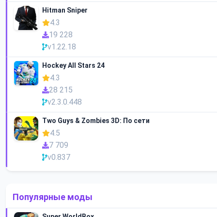
Hitman Sniper
4.3
19 228
v1.22.18
Hockey All Stars 24
4.3
28 215
v2.3.0.448
Two Guys & Zombies 3D: По сети
4.5
7 709
v0.837
Популярные моды
Super WorldBox