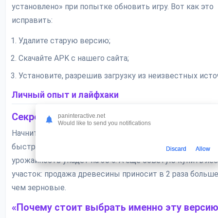
установлено» при попытке обновить игру. Вот как это
исправить:
Удалите старую версию;
Скачайте APK с нашего сайта;
Установите, разрешив загрузку из неизвестных исто
Личный опыт и лайфхаки
Секреты эффективного фермерства
paninteractive.net
Would like to send you notifications
Начните с выращивания подсолнухов — они дают приб
быстрее, чем пшеница. Не забывайте удобрять поля: бе
Discard
Allow
урожайность упадет на 30%. А еще советую купить ле
участок: продажа древесины приносит в 2 раза больше
чем зерновые.
«Почему стоит выбрать именно эту верси