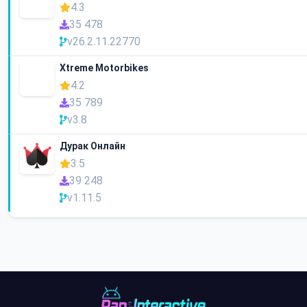
4.3
35 478
v26.2.11.22770
Xtreme Motorbikes
4.2
35 789
v3.8
Дурак Онлайн
3.5
39 248
v1.11.5