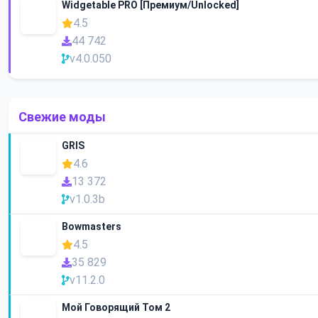
Widgetable PRO [Премиум/Unlocked]
4.5
44 742
v4.0.050
Свежие моды
GRIS
4.6
13 372
v1.0.3b
Bowmasters
4.5
35 829
v11.2.0
Мой Говорящий Том 2