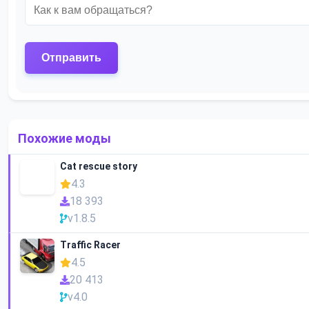
Похожие моды
Cat rescue story
4.3
18 393
v1.8.5
Traffic Racer
4.5
20 413
v4.0