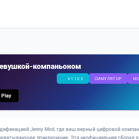
 девушкой-компаньоном
V1.12.2
СИМУЛЯТОР
M
 Play
модификацией Jenny Mod, где ваш верный цифровой компа
ахватывающее приключение. Эта неофициальная сборка д