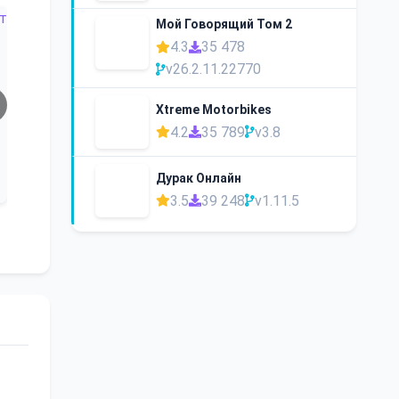
Мой Говорящий Том 2
4.3
35 478
v26.2.11.22770
Xtreme Motorbikes
4.2
35 789
v3.8
Дурак Онлайн
3.5
39 248
v1.11.5