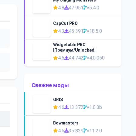
4.8
47 951
v5.4.0
CapCut PRO
4.3
45 391
v18.5.0
Widgetable PRO
[Премиум/Unlocked]
4.5
44 742
v4.0.050
Свежие моды
GRIS
4.6
13 372
v1.0.3b
Bowmasters
4.5
35 829
v11.2.0