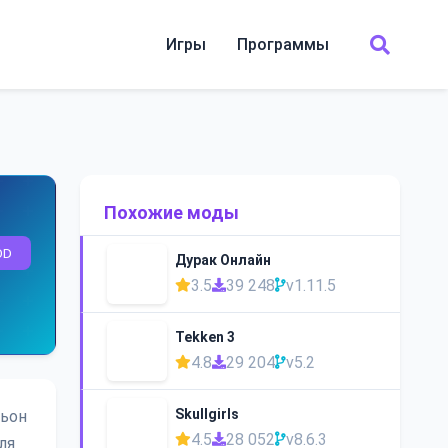
Игры
Программы
Похожие моды
OD
Дурак Онлайн
3.5
39 248
v1.11.5
Tekken 3
4.8
29 204
v5.2
Skullgirls
ньон
4.5
28 052
v8.6.3
ля