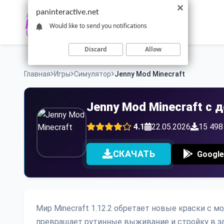
Skip
paninteractive.net
to
Would like to send you notifications
content
Discard
Allow
Главная
Игры
Симулятор
Jenny Mod Minecraft
Jenny Mod Minecraft с
4.1
22.05.2026
15 498
СКАЧАТЬ
Google
Мир Minecraft 1.12.2 обретает новые краски с 
превращает рутинные выживание и стройку в з