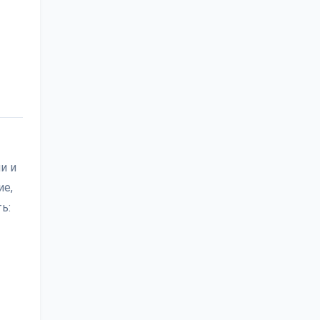
и и
ие,
ь: