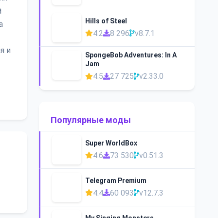
й
Hills of Steel
а
4.2
8 296
v8.7.1
я и
SpongeBob Adventures: In A
Jam
4.5
27 725
v2.33.0
Популярные моды
Super WorldBox
4.6
73 530
v0.51.3
Telegram Premium
4.4
60 093
v12.7.3
My Singing Monsters